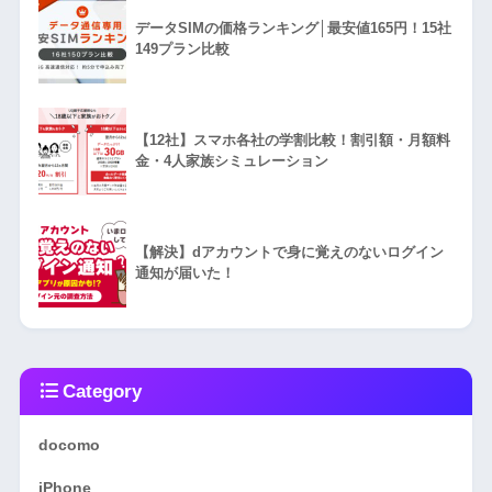
データSIMの価格ランキング│最安値165円！15社
149プラン比較
【12社】スマホ各社の学割比較！割引額・月額料
金・4人家族シミュレーション
【解決】dアカウントで身に覚えのないログイン
通知が届いた！
Category
docomo
iPhone