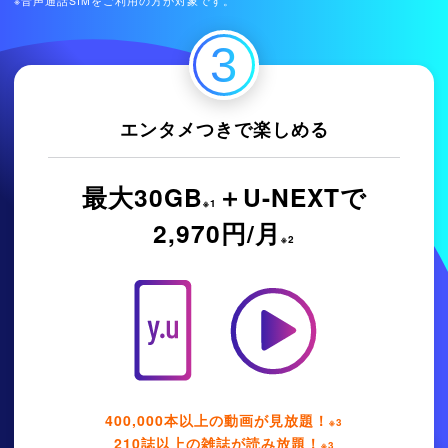
※音声通話SIMをご利用の方が対象です。
3
エンタメつきで楽しめる
最大
30
GB
＋U-NEXTで
※1
2,970
円/月
※2
400,000
本以上の動画が見放題！
※3
210
誌以上の雑誌が読み放題！
※3