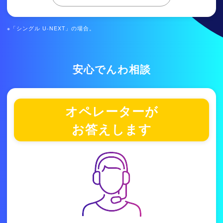
※「
シングル U-NEXT
」の場合。
安心でんわ相談
オペレーターが
お答えします