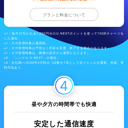
プランと料金について
※1：
毎⽉付与される1,200円分のU-NEXTポイントを使って10GBチャージを
した場合。
※1：
ギガ倍増特典の適用時。
※1：
ギガ倍増特典は予告なく内容を変更、終了する場合があります。
※1：
ギガ倍増特典は、開通の翌月から適用となります。
※2：「
シングル U-NEXT
」の場合。
※3：⾃社調べ/
2026年4月時点
1話数を1本として全ジャンルを通算。別途、有
料作品あり。
4
昼や夕方の時間帯でも快適
安定した通信速度