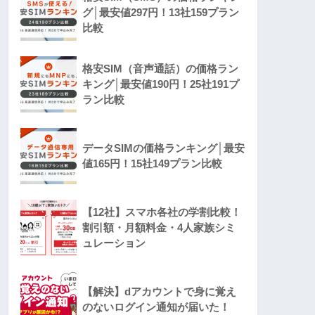
グ│最安値297円！13社159プラン
比較
格安SIM（音声通話）の価格ラン
キング│最安値190円！25社191プ
ラン比較
データSIMの価格ランキング│最安
値165円！15社149プラン比較
【12社】スマホ各社の学割比較！
割引額・月額料金・4人家族シミ
ュレーション
【解決】dアカウントで身に覚え
のないログイン通知が届いた！