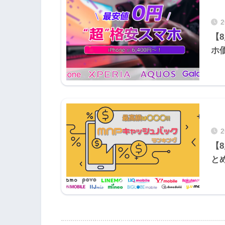
【
ホ
【
と