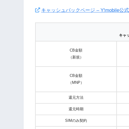
キャッシュバックページ – Y!mobile公式
キャ
CB金額
（新規）
CB金額
（MNP）
還元方法
還元時期
SIMのみ契約