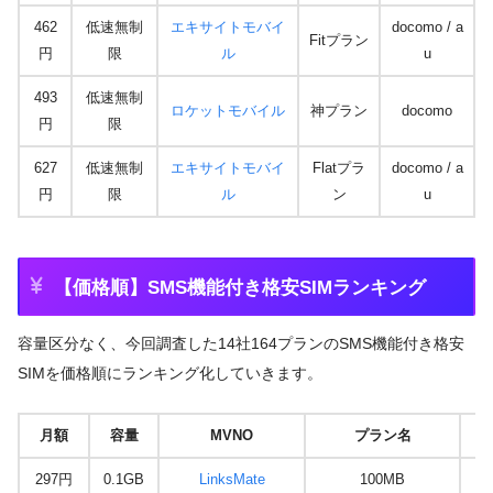
462
低速無制
エキサイトモバイ
docomo / a
Fitプラン
円
限
ル
u
493
低速無制
ロケットモバイル
神プラン
docomo
円
限
627
低速無制
エキサイトモバイ
Flatプラ
docomo / a
円
限
ル
ン
u
【価格順】SMS機能付き格安SIMランキング
容量区分なく、今回調査した14社164プランのSMS機能付き格安
SIMを価格順にランキング化していきます。
月額
容量
MVNO
プラン名
297円
0.1GB
LinksMate
100MB