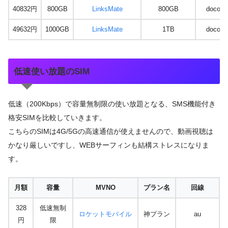
40832円
800GB
LinksMate
800GB
docom
49632円
1000GB
LinksMate
1TB
docom
低速使い放題のSIM
低速（200Kbps）で容量無制限の使い放題となる、SMS機能付き
格安SIMを比較していきます。
こちらのSIMは4G/5Gの高速通信が使えませんので、動画視聴は
かなり厳しいですし、WEBサーフィンも結構ストレスになりま
す。
月額
容量
MVNO
プラン名
回線
328
低速無制
ロケットモバイル
神プラン
au
円
限