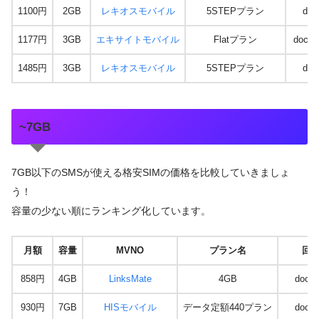
1100円
2GB
レキオスモバイル
5STEPプラン
doc
1177円
3GB
エキサイトモバイル
Flatプラン
docom
1485円
3GB
レキオスモバイル
5STEPプラン
doc
~7GB
7GB以下のSMSが使える格安SIMの価格を比較していきましょ
う！
容量の少ない順にランキング化しています。
月額
容量
MVNO
プラン名
回
858円
4GB
LinksMate
4GB
doco
930円
7GB
HISモバイル
データ定額440プラン
doco