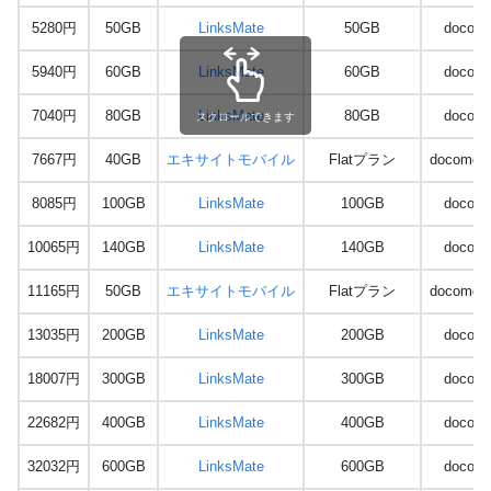
5280円
50GB
LinksMate
50GB
docom
5940円
60GB
LinksMate
60GB
docom
7040円
80GB
LinksMate
80GB
docom
スクロールできます
7667円
40GB
エキサイトモバイル
Flatプラン
docomo /
8085円
100GB
LinksMate
100GB
docom
10065円
140GB
LinksMate
140GB
docom
11165円
50GB
エキサイトモバイル
Flatプラン
docomo /
13035円
200GB
LinksMate
200GB
docom
18007円
300GB
LinksMate
300GB
docom
22682円
400GB
LinksMate
400GB
docom
32032円
600GB
LinksMate
600GB
docom