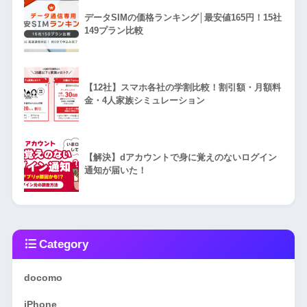
データSIMの価格ランキング│最安値165円！15社
149プラン比較
【12社】スマホ各社の学割比較！割引額・月額料
金・4人家族シミュレーション
【解決】dアカウントで身に覚えのないログイン
通知が届いた！
Category
docomo
iPhone