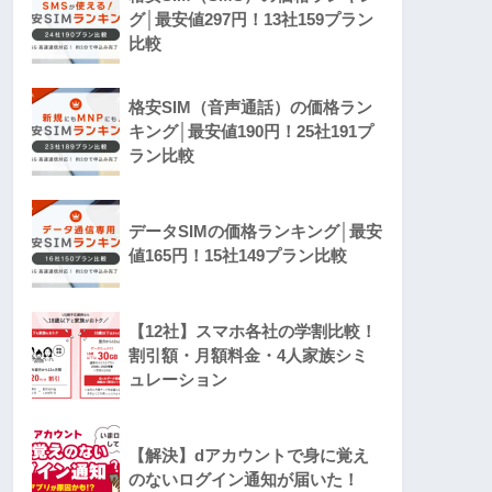
グ│最安値297円！13社159プラン
比較
格安SIM（音声通話）の価格ラン
キング│最安値190円！25社191プ
ラン比較
データSIMの価格ランキング│最安
値165円！15社149プラン比較
【12社】スマホ各社の学割比較！
割引額・月額料金・4人家族シミ
ュレーション
【解決】dアカウントで身に覚え
のないログイン通知が届いた！