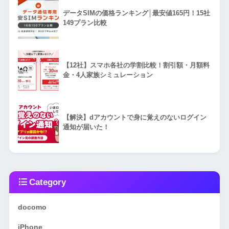
データSIMの価格ランキング│最安値165円！15社
149プラン比較
【12社】スマホ各社の学割比較！割引額・月額料
金・4人家族シミュレーション
【解決】dアカウントで身に覚えのないログイン
通知が届いた！
Category
docomo
iPhone