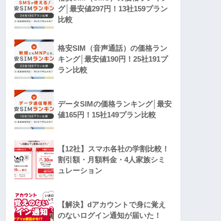
グ│最安値297円！13社159プラン
比較
格安SIM（音声通話）の価格ラン
キング│最安値190円！25社191プ
ラン比較
データSIMの価格ランキング│最安
値165円！15社149プラン比較
【12社】スマホ各社の学割比較！
割引額・月額料金・4人家族シミ
ュレーション
【解決】dアカウントで身に覚え
のないログイン通知が届いた！