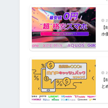
【
ホ
【
と