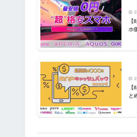
【
ホ
【
と