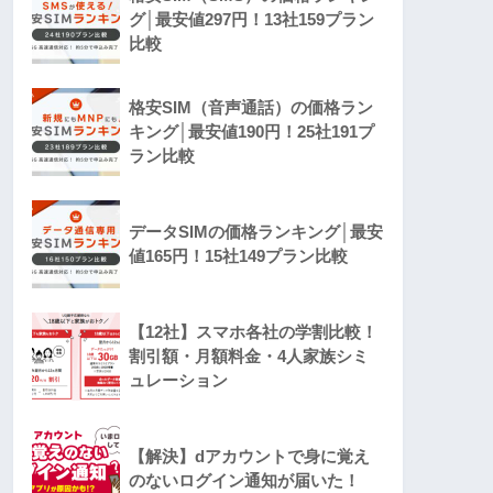
グ│最安値297円！13社159プラン
比較
格安SIM（音声通話）の価格ラン
キング│最安値190円！25社191プ
ラン比較
データSIMの価格ランキング│最安
値165円！15社149プラン比較
【12社】スマホ各社の学割比較！
割引額・月額料金・4人家族シミ
ュレーション
【解決】dアカウントで身に覚え
のないログイン通知が届いた！